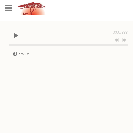
0:00
/
???
SHARE